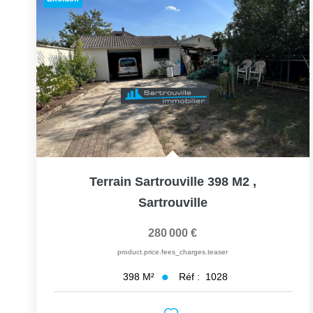
Terrain Sartrouville 398 M2
,
Sartrouville
280 000 €
product.price.fees_charges.teaser
Réf :
1028
398
M²