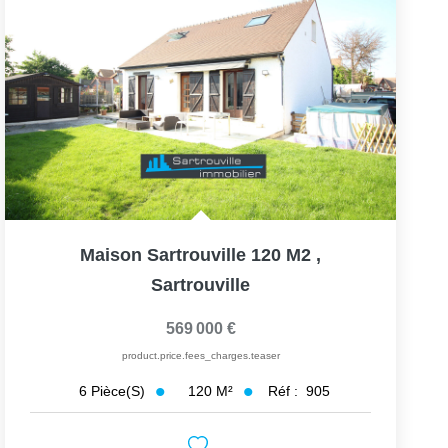
Maison Sartrouville 120 M2
,
Sartrouville
569 000 €
product.price.fees_charges.teaser
120
M²
Réf :
905
6
Pièce(s)