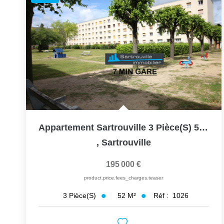
Appartement Sartrouville 3 Pièce(s) 52 M2
,
Sartrouville
195 000 €
product.price.fees_charges.teaser
52
M²
Réf :
1026
3
Pièce(s)