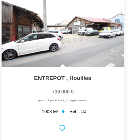
ENTREPOT
,
Houilles
730 000 €
product.price.fees_charges.teaser
Réf :
32
1008
M²