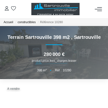
Accueil
constructibles
Référence 10280
VENTES
Terrain Sartrouville 398 m2
,
Sartrouville
OUTILS
ESTIMATION
280 000 €
product.price.fees_charges.teaser
AGENCE
398
m²
•
Réf : 10280
RECRUTEMENT
A vendre