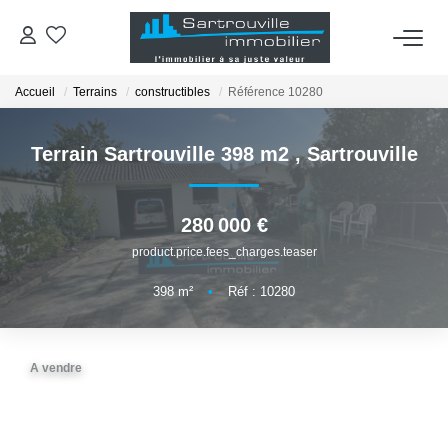
Accueil
Terrains
constructibles
Référence 10280
VENTES
Terrain Sartrouville 398 m2
,
Sartrouville
OUTILS
ESTIMATION
280 000 €
product.price.fees_charges.teaser
AGENCE
398
m²
•
Réf : 10280
RECRUTEMENT
A vendre