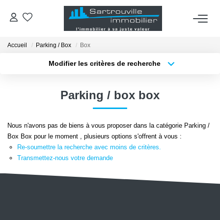
Accueil
Parking / Box
Box
VENTES
Modifier les critères de recherche
Localisation
Type de bien
OUTILS
Localisation
Sélectionnez...
Parking / box box
Surface min
Budget max
ESTIMATION
Nous n'avons pas de biens à vous proposer dans la catégorie Parking /
Plus de critères
Créer une alerte
Box Box pour le moment , plusieurs options s'offrent à vous :
AGENCE
Re-soumettre la recherche avec moins de critères.
Transmettez-nous votre demande
RECRUTEMENT