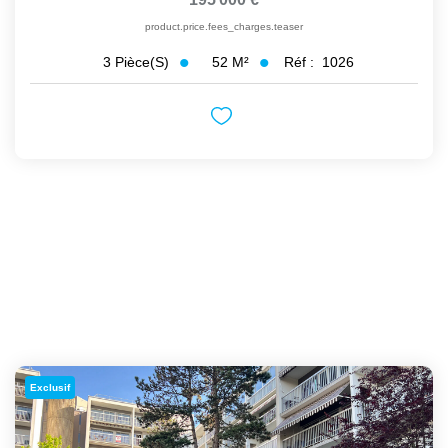
product.price.fees_charges.teaser
52
M²
Réf :
1026
3
Pièce(s)
Exclusif