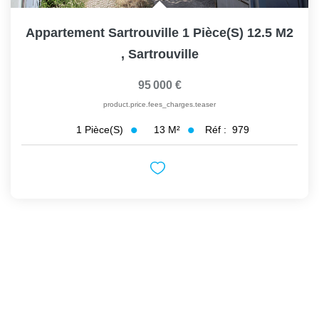
Appartement Sartrouville 1 Pièce(s) 12.5 M2
,
Sartrouville
95 000 €
product.price.fees_charges.teaser
13
M²
Réf :
979
1
Pièce(s)