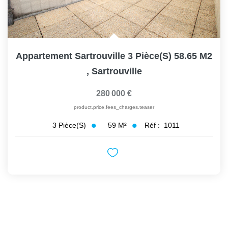
Appartement Sartrouville 3 Pièce(s) 58.65 M2
,
Sartrouville
280 000 €
product.price.fees_charges.teaser
59
M²
Réf :
1011
3
Pièce(s)