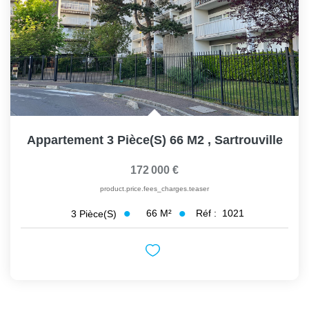
Appartement 3 Pièce(s) 66 M2
,
Sartrouville
172 000 €
product.price.fees_charges.teaser
66
M²
Réf :
1021
3
Pièce(s)