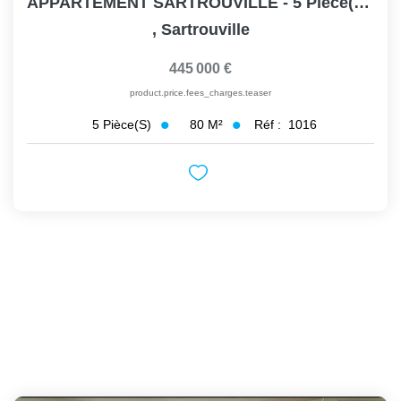
APPARTEMENT SARTROUVILLE - 5 Pièce(s) - 80.14 M2
,
Sartrouville
445 000 €
product.price.fees_charges.teaser
80
M²
Réf :
1016
5
Pièce(s)