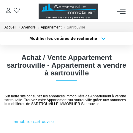
Accueil
A vendre
Appartement
Sartrouville
VENTES
Modifier les critères de recherche
Localisation
Type de bien
OUTILS
Localisation
Sélectionnez...
Achat / Vente Appartement
Surface min
Budget max
sartrouville - Appartement a vendre
ESTIMATION
à sartrouville
Plus de critères
Créer une alerte
AGENCE
Sur notre site consultez les annonces immobilière de Appartement à vendre
sartrouville. Trouvez votre Appartement sur sartrouville grâce aux annonces
RECRUTEMENT
immobilières de SARTROUVILLE IMMOBILIER Sartrouville.
Immobilier sartrouville