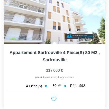
Appartement Sartrouville 4 Pièce(s) 80 M2
,
Sartrouville
317 000 €
product.price.fees_charges.teaser
80
M²
Réf :
992
4
Pièce(s)