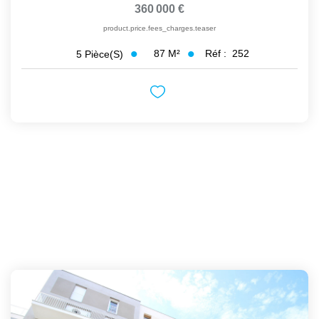
360 000 €
product.price.fees_charges.teaser
87
M²
Réf :
252
5
Pièce(s)