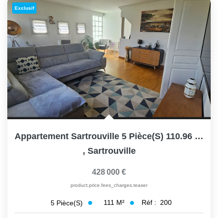
Exclusif
Appartement Sartrouville 5 Pièce(s) 110.96 M2
,
Sartrouville
428 000 €
product.price.fees_charges.teaser
111
M²
Réf :
200
5
Pièce(s)